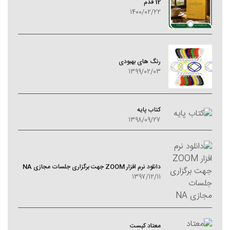
12 قدم
1400/02/22
رنگ های بهبودی
1399/02/03
کتاب پایه
1398/09/27
دانلود نرم افزار ZOOM جهت برگزاری جلسات مجازی NA
1397/12/11
معتاد کيست