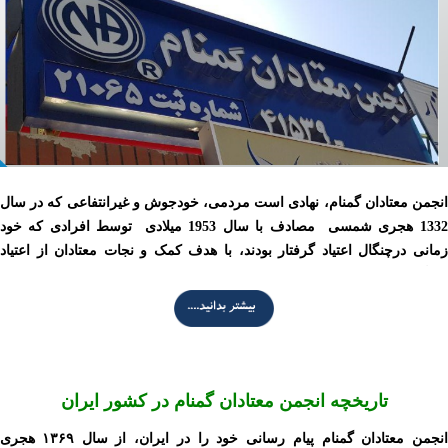
انجمن معتادان گمنام، نهادی است مردمی، خودجوش و غیرانتفاعی که در سال
1332 هجری شمسی مصادف با سال 1953 میلادی توسط افرادی که خود
زمانی درچنگال اعتياد گرفتار بودند، با هدف کمک و نجات معتادان از اعتیاد
بنیانگذاری شد. این انجمن در 143 کشور جهان، از جمله کشورهای مسلمان
فعال بوده و در هفته 72215 جلسه با بیش از 82 زبان مختلف برگزار می کند و
بیش از ۲ میلیون عضو در حال بهبودی دارد. معتادان گمنام از لحاظ مالی هیچ
گونه کمکی اعم از وام، وقف، هدیه و ...
تاریخچه انجمن معتادان گمنام در کشور ایران
انجمن معتادان گمنام پیام رسانی خود را در ایران، از سال ۱۳۶۹ هجری