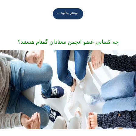
اش می گشتيم. ما زندگي می كرديم كه مصرف كنيم و مصرف می كرديم كه
زندگي كنيم. خيلي ساده، معتاد، زن يا مردی است كه زندگيش را مواد مخدّر
كنترل كند، ما كسانی هستيم كه در چنگال يك بيماری مزمن و پيشرونده
گرفتاريم و هميشه عاقبتی چون زندان، تيمارستان و مرگ در انتظارمان است.
چه کسانی عضو انجمن معتادان گمنام هستند؟