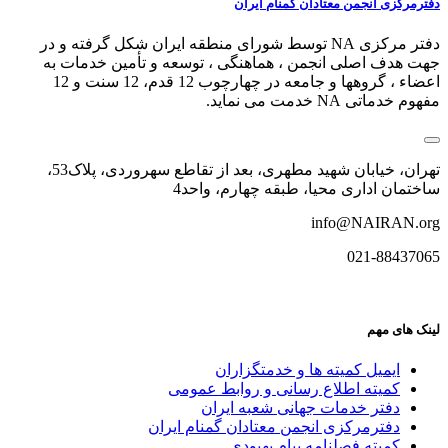
دفترمرکزی انجمن معتادان گمنام ایران
دفتر مرکزی NA توسط شورای منطقه ایران شکل گرفته و در
جهت هدف اصلی انجمن ، هماهنگی ، توسعه و تأمین خدمات به
اعضاء ، گروهها و جامعه در چهارچوب 12 قدم، 12 سنت و 12
مفهوم خدماتی NA خدمت می نماید.
تهران، خیابان شهید مطهری، بعد از تقاطع سهروردی، پلاک53،
ساختمان اداری محیا، طبقه چهارم، واحد4
info@NAIRAN.org
021-88437065
لینک های مهم
ایمیل کمیته ها و خدمتگزاران
کميته اطلاع رسانی و روابط عمومی
دفتر خدمات جهانی شعبه ايران
دفترمرکزی انجمن معتادان گمنام ایران
کمیته فصلنامه پیام بهبودی