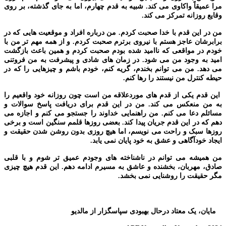
مرا عمیقاً واکاوی می کند. شبیه به قدم چهارم، اما به جای گذشته، بر روی
وقایع روزانه تمرکز می کند.
من در این قدم با خدا صحبت کردم. من درباره افراد و موقعیت هایی که در
برابرشان عاجز هستم با نیروی برترم صحبت کردم. و از همه مهم تر من با
خودم در مواقعی که ناامید شده بودم صحبت کردم و همین باعث بازگشت
امید به وجود من می شود. در زمان های شادی و پیشرفت به من فروتنی
می دهد. من می توانم بخندم، گریه کنم، خودم باشم و چیزهایی را که در
حیطه کنترل من نیستند را رها کنم.
این قدم یکی از قدم های موردعلاقه من است چون روزانه خود واقعیم را
به من منعکس می کند. من در این قدم برای دریافت پاسخ سوالات و
مسائلم دعا می کنم. من راهنمایی خداوند را جستجو می کنم و اجازه می
دهم که در این قدم جریان پیدا کند. بعضی روزها قلمم سنگین است و برخی
روزها سبک و راحت می نویسم، اما هیچ روزی بدون روشن شدن حقیقت و
ایجاد خودآگاهی و عشق به خود پایان نمی یابد.
من همیشه می توانم در ناشناخته های وجودم عمیق تر شوم و با قلبی
صادق، مهربان، بخشنده و عاشق به مسیرم ادامه دهم. این قدم هیچ چیزی
مگر حقیقت را روشنایی نمی بخشد.
عشق و نور,معتاد مالدیو,عزت و قدرت NA,ترازنامه معتادان گمنام,قدم
دهم قدم ثبات
مایان، یک معتاد درحال بهبودی سپاسگزار از مالدیو