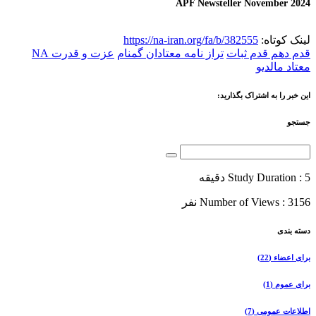
APF Newsteller November 2024
لینک کوتاه:
https://na-iran.org/fa/b/382555
قدم دهم قدم ثبات
تراز نامه معتادان گمنام
عزت و قدرت NA
معتاد مالدیو
این خبر را به اشتراک بگذارید:
جستجو
Study Duration : 5 دقیقه
Number of Views : 3156 نفر
دسته بندی
برای اعضاء
(22)
برای عموم
(1)
اطلاعات عمومی
(7)