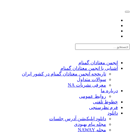
EN |
FA |
AR
انجمن معتادان گمنام
آشنایی با انجمن معتادان گمنام
تاریخچه انجمن معتادان گمنام در کشور ایران
سوالات متداول
معرفی نشریات NA
درباره ما
روابط عمومی
خطوط تلفنی
فرم نظرسنجی
دانلود
دانلود اپلیکیشن آدرس جلسات
مجله پیام بهبودی
مجله NAWAY