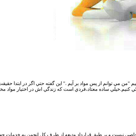
م "من مي توانم از پس مواد بر آيم ." اين گفته حتي اگر در ابتدا حقي
کنيم.خيلي ساده معتاد،فردي است که زندگي اش در اختيار مواد مخد