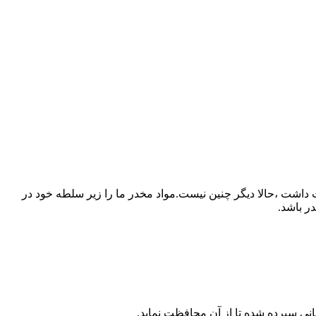
قت داشت ،حالا ديگر چنين نيست.مواد مخدر ما را زير سلطه خود در
ر باشد.