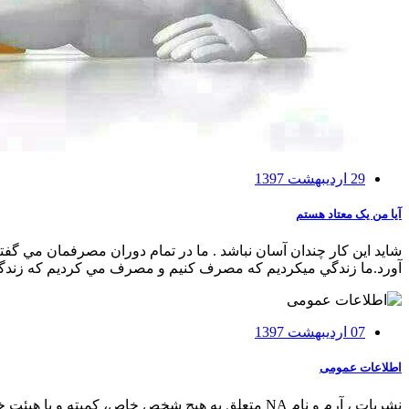
29 اردیبهشت 1397
آیا من یک معتاد هستم
شايد اين کار چندان آسان نباشد . ما در تمام دوران مصرفمان مي گفتي
آورد.ما زندگي ميکرديم که مصرف کنيم و مصرف مي کرديم که زندگي 
07 اردیبهشت 1397
اطلاعات عمومی
نشريات ، آرم و نام NA متعلق به هيچ شخص خاص، کميته و يا هيئت خاصي نيست و بر طبق قرارداد وديعه از طرف کل انجمن به خدمات جهاني سپرده شده تا از آن محافظت نمايد.