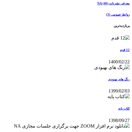
معرفی نشریات NA
(46)
روابط عمومی
(3)
پربازدیدترین
12 قدم
1400/02/22
رنگ های بهبودی
1399/02/03
کتاب پایه
1398/09/27