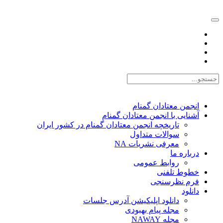
EN |
FA |
AR
انجمن معتادان گمنام
آشنایی با انجمن معتادان گمنام
تاریخچه انجمن معتادان گمنام در کشور ایران
سوالات متداول
معرفی نشریات NA
درباره ما
روابط عمومی
خطوط تلفنی
فرم نظرسنجی
دانلود
دانلود اپلیکیشن آدرس جلسات
مجله پیام بهبودی
مجله NAWAY