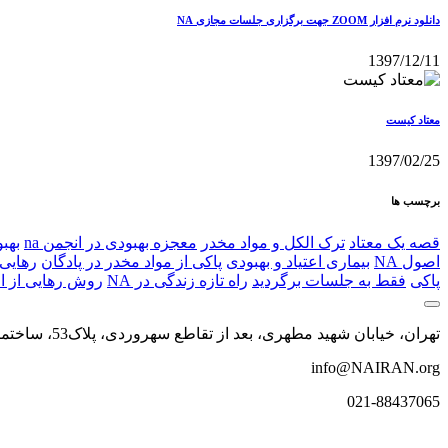
دانلود نرم افزار ZOOM جهت برگزاری جلسات مجازی NA
1397/12/11
معتاد کيست
1397/02/25
برچسب ها
قصه یک معتاد
ترک الکل و مواد مخدر
معجزه بهبودی در انجمن na
بهبو
اصول NA
بیماری اعتیاد و بهبودی
پاکی از مواد مخدر در پادگان
رهایی 
پاکی
فقط به جلسات برگردید
راه تازه زندگی در NA
روش رهایی از اع
تهران، خیابان شهید مطهری، بعد از تقاطع سهروردی، پلاک53، ساختمان اداری محیا، طبقه چهارم، واحد4
info@NAIRAN.org
021-88437065