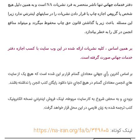
دفتر
خدمات جھاني
تنھا ناشر منحصر به فرد نشريات
NA
است و به ھمين دليل ھيچ
شخص يا گروھي اجازه چاپ يا قرار دادن نشريات را در سايتھاي اينترنتي ندارد زيرا
اين مسئله باعث زير پا گذاشتن قانون حق چاپ محفوظ ميگردد و ميتواند منافع
انجمن در کل را به خطر بياندازد.
بر همين اساس ، کليه نشريات ارائه شده در اين وب سايت با کسب اجازه دفتر
خدمات جهاني صورت گرفته است.
بر اساس آخرين رأي جهاني معتادان گمنام قرار بر اين شده است که هيچ يک از سايت
هاي انجمن معتادان گمنام در هيچ کجاي دنيا دانلود رايگان کتب انجن را نداشته باشند.
بزودي و به محض شروع به کار سايت مربوطه، لينک فروش اينترنتي نسخه الکترونيک
کتب ترجمه شده به زبان فارسي در اين محل قرار خواهد گرفت.
لینک کوتاه:
https://na-iran.org/fa/b/349805