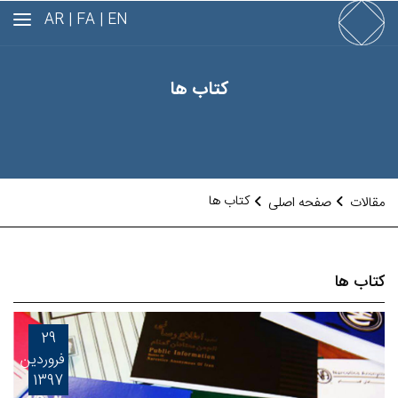
AR
FA |
EN |
کتاب ها
کتاب ها
مقالات
صفحه اصلی
کتاب ها
29
فروردین
1397