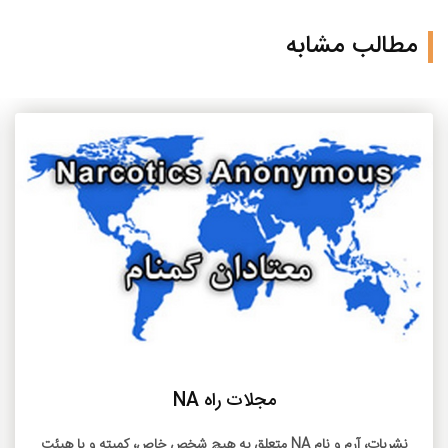
مطالب مشابه
بیشتر بخوانید
مجلات راه NA
نشريات، آرم و نام NA متعلق به هيچ شخص خاص، کميته و يا هيئت