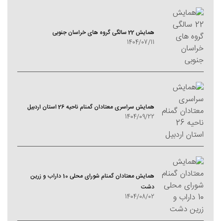
همایش 22 سالگی گروه های خراسان جنوبی
1404/07/11
همایش سراسری معتادان گمنام ناحیه 26 استان اردبیل
1404/09/22
همایش معتادان گمنام شورای محلی 10 داراب و زرین
دشت
1404/08/02