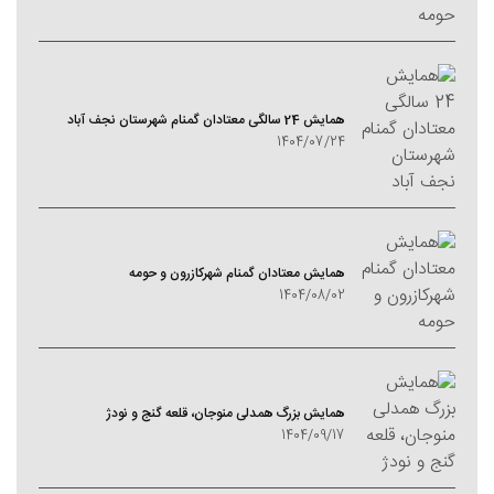
همایش 24 سالگی معتادان گمنام شهرستان نجف آباد
1404/07/24
همایش معتادان گمنام شهرکازرون و حومه
1404/08/02
همایش بزرگ همدلی منوجان، قلعه گنج و نودژ
1404/09/17