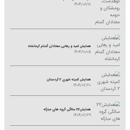
1404/08/18
همایش امید و رهایی معتادان گمنام کرمانشاه
1404/10/05
همایش کمیته شهری 2 کردستان
1404/07/20
همایش22 سالگی گروه های مبارکه
1404/06/29