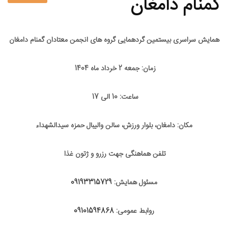
گمنام دامغان
همایش سراسری بیستمین گردهمایی گروه های انجمن معتادان گمنام دامغان
زمان: جمعه 2 خرداد ماه 1404
ساعت: 10 الی 17
مکان: دامغان، بلوار ورزش، سالن والیبال حمزه سیدالشهداء
تلفن هماهنگی جهت رزرو و ژتون غذا
مسئول همایش:
09193315729
روابط عمومی:
09101594868