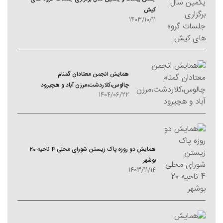
کیش
1403/10/11
همایش انجمن معتادان گمنام
چالوس،کلاردشت،مرزن آباد و هچیرود
1404/06/22
همایش دو روزه پاک زیستن شورای محلی 4 ناحیه 20
بوشهر
1403/11/14