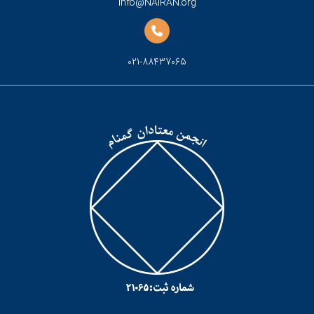
info@NAIRAN.org
021-88437065