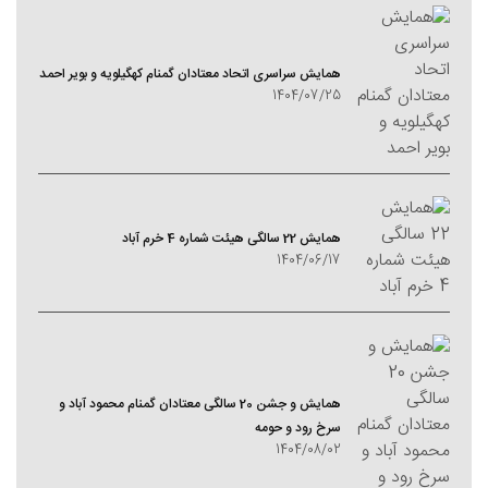
همایش سراسری اتحاد معتادان گمنام کهگیلویه و بویر احمد
1404/07/25
همایش 22 سالگی هیئت شماره 4 خرم آباد
1404/06/17
همایش و جشن 20 سالگی معتادان گمنام محمود آباد و
سرخ رود و حومه
1404/08/02