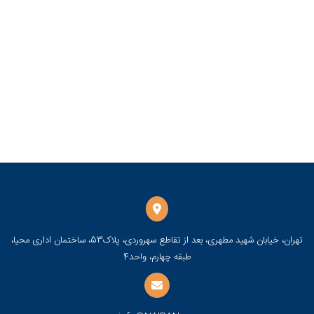
تهران، خیابان شهید مطهری، بعد از تقاطع سهروردی، پلاک53، ساختمان اداری محیا،
طبقه چهارم، واحد4