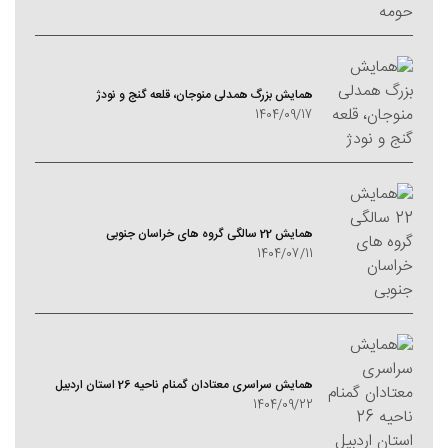
همایش بزرگ همدلی منوجان، قلعه گنج و نودژ
1404/09/17
همایش 22 سالگی گروه های خراسان جنوبی
1404/07/11
همایش سراسری معتادان گمنام ناحیه 26 استان اردبیل
1404/09/22