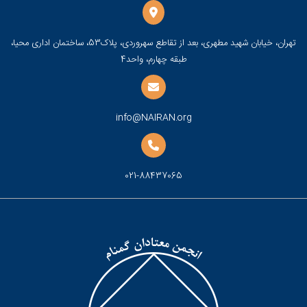
تهران، خیابان شهید مطهری، بعد از تقاطع سهروردی، پلاک53، ساختمان اداری محیا،
طبقه چهارم، واحد4
info@NAIRAN.org
021-88437065