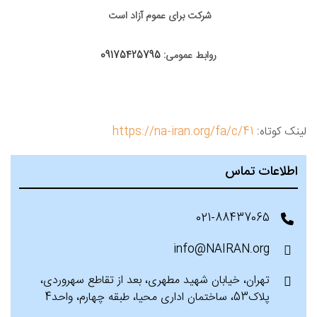
شرکت برای عموم آزاد است
روابط عمومی:
09175425795
لینک کوتاه:
https://na-iran.org/fa/c/41
اطلاعات تماس
021-88437065
info@NAIRAN.org
تهران، خیابان شهید مطهری، بعد از تقاطع سهروردی،
پلاک53، ساختمان اداری محیا، طبقه چهارم، واحد4