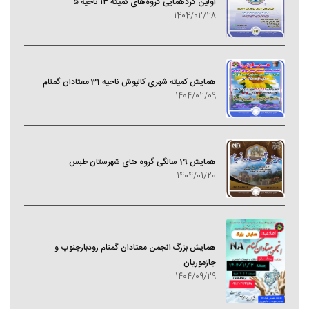
اولین گردهمایی گروه‌های کمیته ۱۳ ناحیه ۵
1404/02/28
همایش کمیته شهری کالپوش ناحیه 31 معتادان گمنام
1404/02/09
همایش 19 سالگی گروه های شهرستان طبس
1404/01/20
همایش بزرگ انجمن معتادان گمنام رودبارجنوب و
جازموریان
1404/09/29