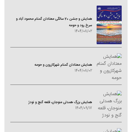
همایش و جشن 20 سالگی معتادان گمنام محمود آباد و
سرخ رود و حومه
1404/08/02
همایش معتادان گمنام شهرکازرون و حومه
1404/08/02
همایش بزرگ همدلی منوجان، قلعه گنج و نودژ
1404/09/17