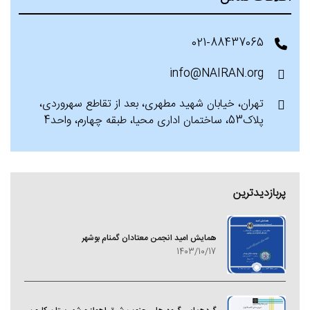
021-88437065
info@NAIRAN.org
تهران، خیابان شهید مطهری، بعد از تقاطع سهروردی،
پلاک53، ساختمان اداری محیا، طبقه چهارم، واحد4
پربازدیدترین
همایش امید انجمن معتادان گمنام بوشهر
1403/10/17