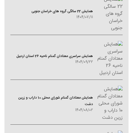
همایش 22 سالگی گروه های خراسان جنوبی
1404/07/11
همایش سراسری معتادان گمنام ناحیه 26 استان اردبیل
1404/09/22
همایش معتادان گمنام شورای محلی 10 داراب و زرین
دشت
1404/08/02