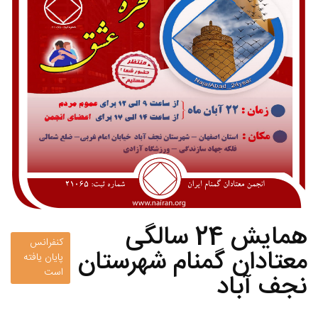
همایش 24 سالگی
کنفرانس
معتادان گمنام شهرستان
پایان یافته
است
نجف آباد