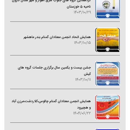
گردهمایی گروه های جنوب شرق اهواز و شهر ستان کارون
ناحیه 5 خوزستان
1403/10/29
همایش اتحاد انجمن معتادان گمنام بندر ماهشهر
1403/10/15
جشن بیست و یکمین سال برگزاری جلسات گروه های
کیش
1403/10/11
همایش انجمن معتادان گمنام چالوس،کلاردشت،مرزن آباد
و هچیرود
1404/06/22