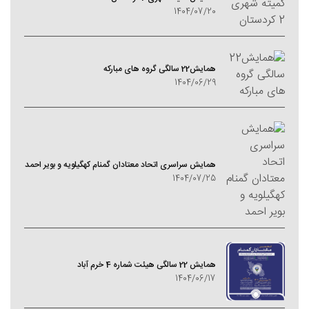
1404/07/20
همایش22 سالگی گروه های مبارکه
1404/06/29
همایش سراسری اتحاد معتادان گمنام کهگیلویه و بویر احمد
1404/07/25
همایش 22 سالگی هیئت شماره 4 خرم آباد
1404/06/17