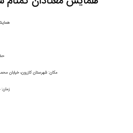
همایش معتادان گمنام شه
همایش 
حضو
مکان: شهرستان کازرون، خیابان محمدی کوچه روبروی کلانتر
زمان: چهارشنبه 