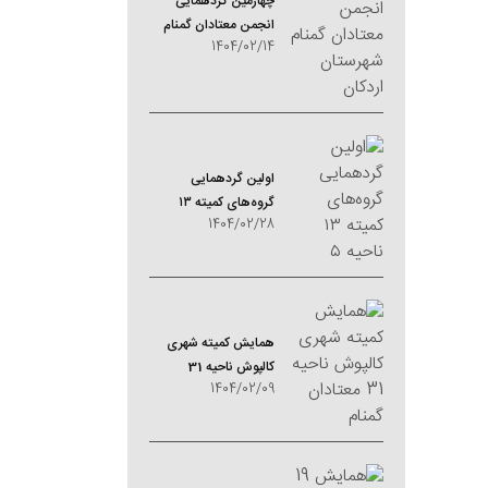
چهارمین گردهمایی
انجمن معتادان گمنام
1404/02/14
شهرستان اردکان
اولین گردهمایی
گروه‌های کمیته ۱۳
1404/02/28
ناحیه ۵
همایش کمیته شهری
کالپوش ناحیه 31
1404/02/09
معتادان گمنام