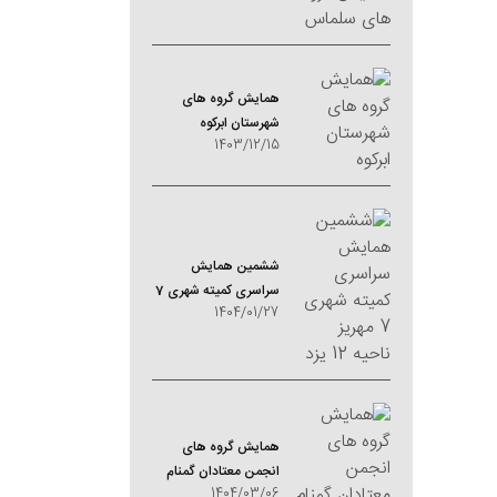
همایش گروه های
شهرستان ابرکوه
1403/12/15
ششمین همایش
سراسری کمیته شهری 7
1404/01/27
مهریز ناحیه 12 یزد
همایش گروه های
انجمن معتادان گمنام
1404/03/06
ملایر