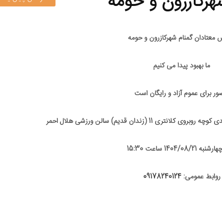
رکازرون و حومه
معتادان گمنام شهرکازرون و حومه
ما بهبود پیدا می کنیم
ر برای عموم آزاد و رایگان است
ی 11 (زندان قدیم) سالن ورزشی هلال احمر
1404/08/21 ساعت 15:30
روابط عمومی:
09178240124