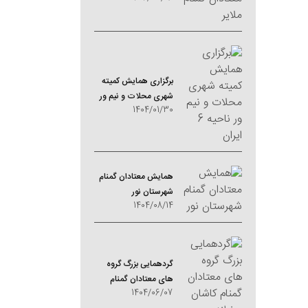
برگزاری همایش کمیته
شهری محلات و نیم ور
1404/01/30
ناحیه 6 ایران
همایش معتادان گمنام
شهرستان نور
1404/08/14
گردهمایی بزرگ گروه
های معتادان گمنام
1404/06/07
کاشان و نطنز