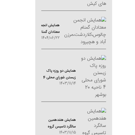
همایش انجمن
معتادان گمنام
1404/06/22
چالوس،کلاردشت،مرزن
آباد و هچیرود
همایش دو روزه پاک
زیستن شورای محلی 4
1403/11/14
ناحیه 20 بوشهر
همایش هفدهمین
سالگرد تاسیس گروه
1403/11/15
های سلماس