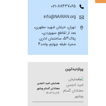
021-88437065
info@NAIRAN.org
تهران، خیابان شهید مطهری،
بعد از تقاطع سهروردی،
پلاک53، ساختمان اداری
محیا، طبقه چهارم، واحد4
پربازدیدترین
همایش امید انجمن
معتادان گمنام بوشهر
1403/10/17