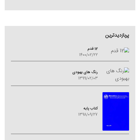
پربازدیدترین
12 قدم
1400/02/22
رنگ های بهبودی
1399/02/03
کتاب پایه
1398/09/27