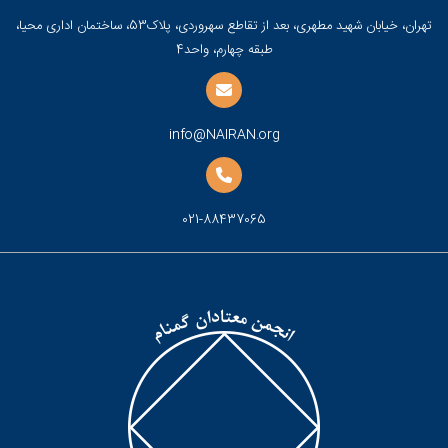
تهران، خیابان شهید مطهری، بعد از تقاطع سهروردی، پلاک53، ساختمان اداری محیا،
طبقه چهارم، واحد4
info@NAIRAN.org
021-88437065