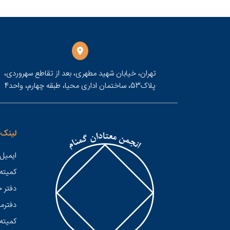
تهران، خیابان شهید مطهری، بعد از تقاطع سهروردی،
پلاک53، ساختمان اداری محیا، طبقه چهارم، واحد4
لینک 
ایمیل 
کميته
دفتر 
دفترمر
کمیته 