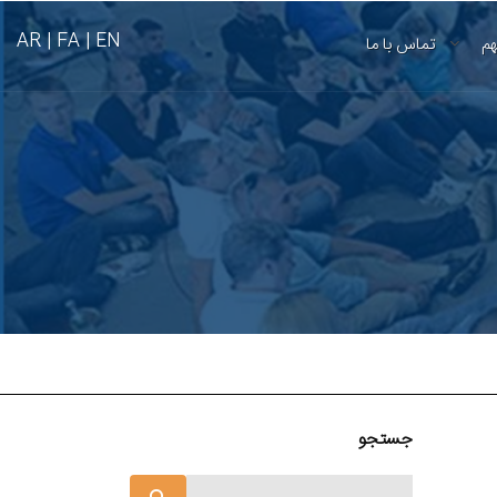
AR
FA |
EN |
هم
تماس با ما
جستجو