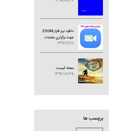
1398/09/27
دانلود نرم افزار ZOOM
جهت برگزاری جلسات
1397/12/11
مجازی NA
معتاد کيست
1397/02/25
برچسب ها