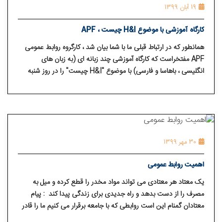
19 آبان 1399
کارگاه آموزشی با موضوع H&I چیست ، APF
همانطور که در ارتباط قبلی ما با شما بیان شد ، کارگروه روابط عمومی
APF مفتخراست که کارگاه آموزشی چند زبانه ای (به زبان های
انگلیسی ، باهاسا و فارسی) با موضوع "H&I چیست" را در روز شنبه
مورخه 14 نوامبر 2020 مصادف با 24 آبان ماه 1399 ساعت 9 صبح
(بوقت ایران) برگزار نماید.
30 مهر 1399
اهمیت روابط عمومی
یک معتاد هر معتادی می تواند مواد مخدر را قطع کرده و میل به
مصرف را از دست بدهد و راه جدیدی برای زندگی پیدا کند : پیام
معتادان گمنام این است روابطی که با جامعه برقرار می کنیم ما را قادر
می سازد به طور گسترده این پیام را به اشتراکبگذاریم ؛ تا بدین وسیله