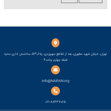
تهران، خیابان شهید مطهری، بعد از تقاطع سهروردی، پلاک53، ساختمان اداری محیا،
طبقه چهارم، واحد4
info@NAIRAN.org
021-88437065