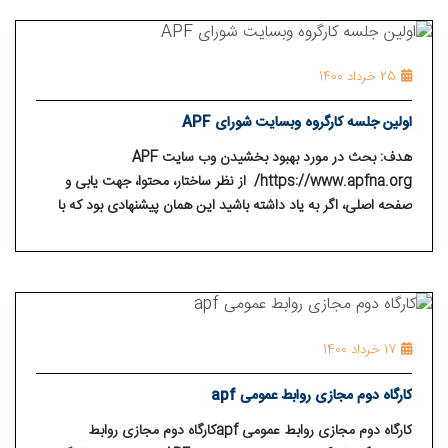
25 خرداد 1400
اولین جلسه کارگروه وبسایت شورای APF
هدف: بحث در مورد بهبود بخشیدن وب سایت APF
https://www.apfna.org/ از نظر ساختار، محتوا، جهت یابی و
صفحه اصلی، اگر به یاد داشته باشید این همان پیشنهادی بود که با
اجماع در آخرین نشست مجازی APF به تصویب رسید. منتظر
مشارکت همه هستیم، و در صورت امکان لطفاً این دعوت را به
خدمتگذاران وبسایت ناحیه ای / منطقه ای خود ارسال نمایید.
17 خرداد 1400
کارگاه دوم مجازی روابط عمومی apf
کارگاه دوم مجازی روابط عمومی apfکارگاه دوم مجازی روابط