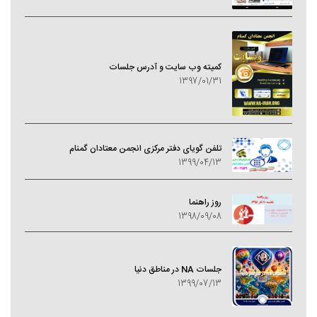
کمیته وب سایت و آدرس جلسات
1397/01/31
تلفن گویای دفتر مرکزی انجمن معتادان گمنام
1399/04/13
روز راهنما
1398/09/08
جلسات NA در مناطق دنیا
1399/07/13