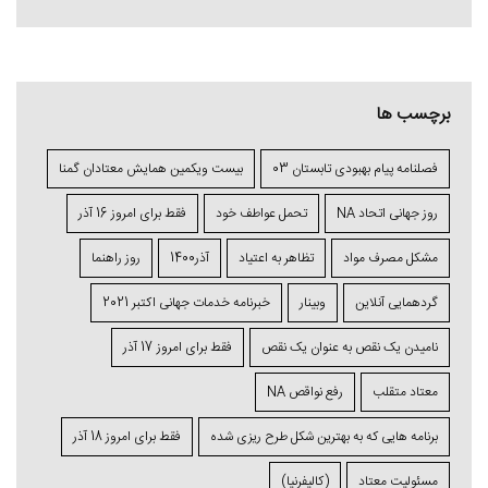
برچسب ها
فصلنامه پیام بهبودی تابستان 03
بیست ویکمین همایش معتادان گمنا
روز جهانی اتحاد NA
تحمل عواطف خود
فقط برای امروز 16 آذر
مشکل مصرف مواد
تظاهر به اعتیاد
آذر1400
روز راهنما
گردهمایی آنلاین
وبینار
خبرنامه خدمات جهانی اکتبر 2021
نامیدن یک نقص به عنوان یک نقص
فقط برای امروز 17 آذر
معتاد متقلب
رفع نواقص NA
برنامه ⁯هایی که به بهترین شکل طرح ⁯ریزی ⁯شده
فقط برای امروز 18 آذر
مسئولیت معتاد
(کالیفرنیا)