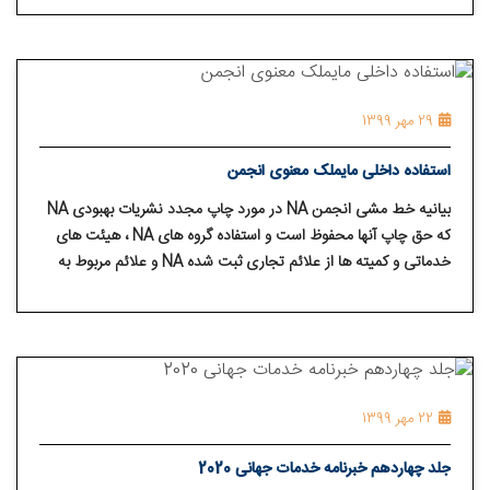
کسانی که به برنامه بهبودی مان نیاز دارند ، بتوانند ما را پیدا کنند.
29 مهر 1399
استفاده داخلی مایملک معنوی انجمن
بیانیه خط مشی انجمن NA در مورد چاپ مجدد نشریات بهبودی NA
که حق چاپ آنها محفوظ است و استفاده گروه های NA ، هیئت های
خدماتی و کمیته ها از علائم تجاری ثبت شده NA و علائم مربوط به
خدمات بولتن شماره 1 مایملک معنوی انجمن از سوی انجمن معتادان
گمنام و به درخواست نمایندگان خدمات منطقه ای در 27 آوریل 1993
در کنفرانس خدمات جهانی تصویب شد و در 1 مه 1993 اجرایی شد.
22 مهر 1399
جلد چهاردهم خبرنامه خدمات جهانی 2020