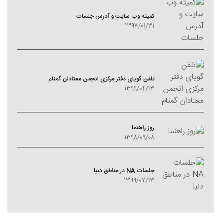
کمیته وب سایت و آدرس جلسات
1397/01/31
تلفن گویای دفتر مرکزی انجمن معتادان گمنام
1399/04/13
روز راهنما
1398/09/08
جلسات NA در مناطق دنیا
1399/07/13