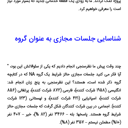
پروژه کمک کردند. ما به زودی یک قطعه خدماتی جدید که بسیار مورد نیاز
است را معرفی خواهیم کرد.
شناسایی جلسات مجازی به عنوان گروه
چند وقت پیش ما نظرسنجی انجام دادیم که یکی از سئوالاتش این بود، "
آیا فکر می کنید جلسات مجازی حائز شرایط یک گروه NA که در کتابچه
گروه ذکر شده است، هستند؟
این نظرسنجی به پنج زبان انجام شد:
انگلیسی (1958 شرکت کننده)، فارسی (872 شرکت کننده)، پرتغالی (856
شرکت کننده)، اسپانیایی (421 شرکت کننده)، و لهستانی (123 شرکت
کننده). اجماعی در بین شرکت کنندگان شکل گرفت که جلسات مجازی حائز
شرایط گروه هستند.
پاسخها: بله – 3466 نفر (82 %)، خیر – 407 نفر
(10%) مطمئن نیستم – 357 نفر (8%).