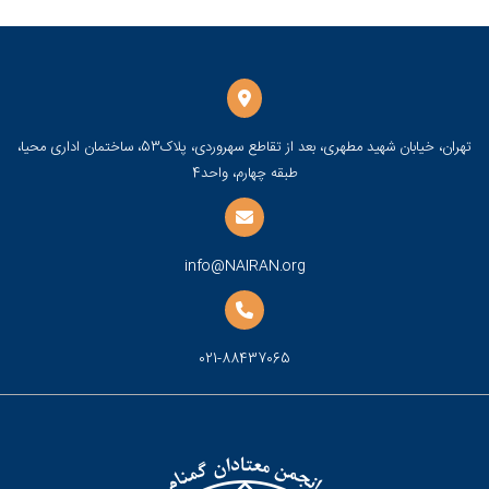
تهران، خیابان شهید مطهری، بعد از تقاطع سهروردی، پلاک53، ساختمان اداری محیا،
طبقه چهارم، واحد4
info@NAIRAN.org
021-88437065