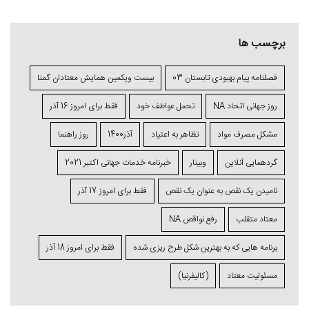
برچسب ها
فصلنامه پیام بهبودی تابستان 03
بیست ویکمین همایش معتادان گمنا
روز جهانی اتحاد NA
تحمل عواطف خود
فقط برای امروز 16 آذر
مشکل مصرف مواد
تظاهر به اعتیاد
آذر1400
روز راهنما
گردهمایی آنلاین
وبینار
خبرنامه خدمات جهانی اکتبر 2021
نامیدن یک نقص به عنوان یک نقص
فقط برای امروز 17 آذر
معتاد متقلب
رفع نواقص NA
برنامه ⁯هایی که به بهترین شکل طرح ⁯ریزی ⁯شده
فقط برای امروز 18 آذر
مسئولیت معتاد
(کالیفرنیا)