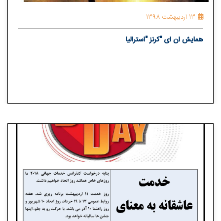
13 اردیبهشت 1398
همایش ان ای "کرنز "استرالیا