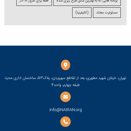
برنامه ⁯هایی که به بهترین شکل طرح ⁯ریزی ⁯شده
فقط برای امروز 18 آذر
مسئولیت معتاد
(کالیفرنیا)
تهران، خیابان شهید مطهری، بعد از تقاطع سهروردی، پلاک53، ساختمان اداری محیا،
طبقه چهارم، واحد4
info@NAIRAN.org