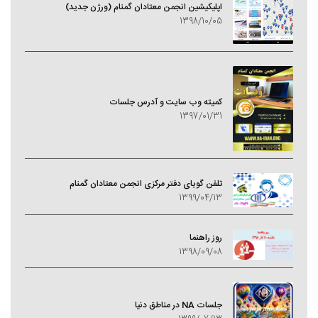
اپلیکیشین انجمن معتادان گمنام (ورژن جدید)
1398/10/05
کمیته وب سایت و آدرس جلسات
1397/01/31
تلفن گویای دفتر مرکزی انجمن معتادان گمنام
1399/04/13
روز راهنما
1398/09/08
جلسات NA در مناطق دنیا