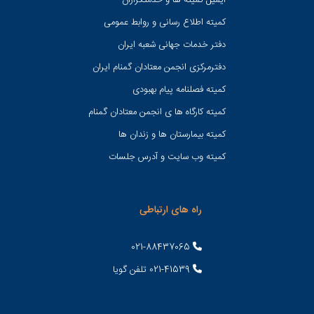
ایمیل کمیته ها و خدمتگزاران
کميته اطلاع رسانی و روابط عمومی
دفتر خدمات جهانی شعبه ايران
دفترمرکزی انجمن معتادان گمنام ایران
کمیته فصلنامه پیام بهبودی
کمیته کارگاه ها ی انجمن معتادان گمنام
کمیته بیمارستان ها و زندان ها
کمیته وب سایت و آدرس جلسات
راه های ارتباطی
021-88437065
021-41539 تلفن گویا