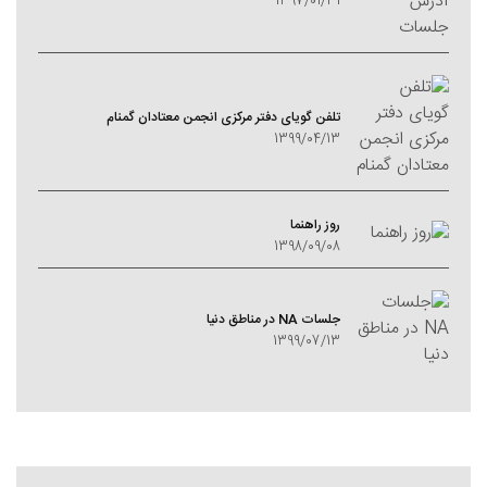
1397/01/31
تلفن گویای دفتر مرکزی انجمن معتادان گمنام
1399/04/13
روز راهنما
1398/09/08
جلسات NA در مناطق دنیا
1399/07/13