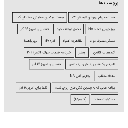
برچسب ها
فصلنامه پیام بهبودی تابستان 03
بیست ویکمین همایش معتادان گمنا
روز جهانی اتحاد NA
تحمل عواطف خود
فقط برای امروز 16 آذر
مشکل مصرف مواد
تظاهر به اعتیاد
آذر1400
روز راهنما
گردهمایی آنلاین
وبینار
خبرنامه خدمات جهانی اکتبر 2021
نامیدن یک نقص به عنوان یک نقص
فقط برای امروز 17 آذر
معتاد متقلب
رفع نواقص NA
برنامه ⁯هایی که به بهترین شکل طرح ⁯ریزی ⁯شده
فقط برای امروز 18 آذر
مسئولیت معتاد
(کالیفرنیا)