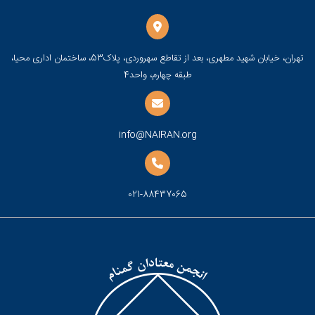
تهران، خیابان شهید مطهری، بعد از تقاطع سهروردی، پلاک53، ساختمان اداری محیا،
طبقه چهارم، واحد4
info@NAIRAN.org
021-88437065