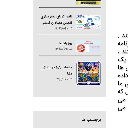
مای
تلفن گویای دفتر مرکزی
انجمن معتادان گمنام
1399/04/13
د .
امه
روز راهنما
1398/09/08
د ،
 یک
اس ها
جلسات NA در مناطق
داده
دنیا
1399/07/13
 ما
 که
 تماس می
 می
برچسب ها