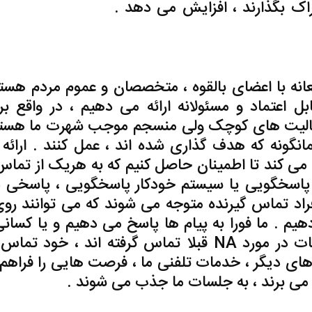
راک بگذارند ، افزایش می دهد .
دانلود ,ترجمه ,راهن
انه با اعضای بالقوه ، متخصصان و عموم مردم هستن
 اعتماد و مسئولانه ارائه می دهیم ، در واقع برن
 فعالیت های کوچک ولی منسجم موجب شهرت ما هستن
انگونه که هدف گذاری شده اند ، عمل کنند . ارائه
تلفنی NA ما را ملزم می کند تا اطمینان حاصل کنیم که به هریک از تم
 سرویس های پاسخگویی یا سیستم خودکار پاسخگویی ، پاسخی 
اد تماس گیرنده متوجه می شوند که می توانند روی
یم . ما فورا به پیام ها پاسخ می دهیم و یا کسانی
برای درخواست کمک یا گرفتن اطلاعات در مورد NA قبلا تماس گرفته اند ، خود
ش های دیگر ، خدمات تلفنی ما ، فرصت هایی را فراهم
 می برند ، به
جلسات ما
جذب می شوند .