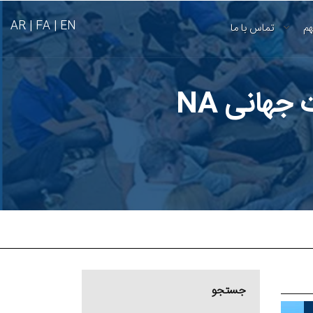
AR
FA |
EN |
هم
تماس با ما
جهانی NA
جستجو