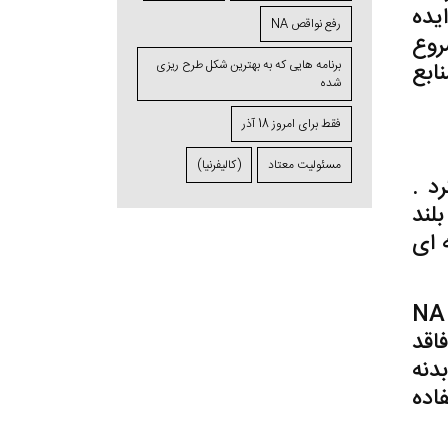
یده
رفع نواقص NA
روع
برنامه ⁯هایی که به بهترین شکل طرح ⁯ریزی
ابع
⁯شده
فقط برای امروز 18 آذر
مسئولیت معتاد
(کالیفرنیا)
د .
لند
 ای
ارزیابی منابع انسانی موجود نیز به تعیین اینکه چه نوع سرویس دهنده تلفنی برای جامعه NA
اقد
دنه
اده
فنی