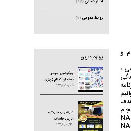
اخبار داخلی
(87)
روابط عمومی
(7)
م و
پربازدیدترین
انی
ی ،
اپلیکیشین انجمن
دگی
معتادان گمنام (ورژن
نند. همکاری ما با دیگر سازمان ها نشان میدهد که NA برنامه
1398/10/05
جدید)
 توانیم
هدف
جام
کمیته وب سایت و
فعالیت ها طبق اصول به ما کمک می کند تا اعتماد عمومی را نسبت به موثر بودن برنامه NA
آدرس جلسات
جلب کنیم . این مسئله احتمال به اینکه اعضای دیگر گروه های جامعه شماره خطوط تلفن NA
1397/01/31