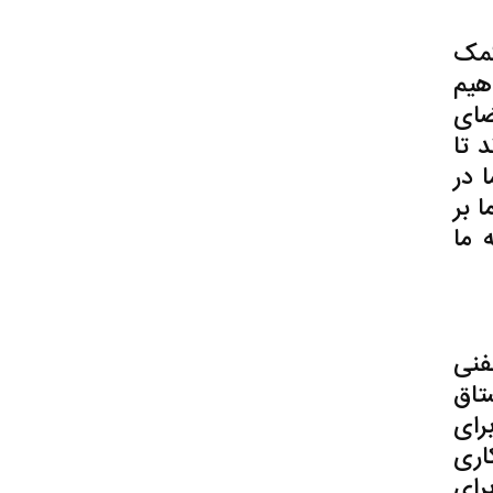
کمک
هیم
ضای
 تا
 در
 بر
 ما
فنی
تاق
رای
اری
رای