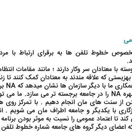
می
صوص خطوط تلفن ها به برقرای ارتباط با مرد
دانلود ,ترجمه ,راهنمای ,خطوط تلفنی ,خدمات جه
ه با معتادان سر وکار دارند ؛ مانند مقامات انتظام
بهزیستی که علاقه مندند به معتادان کمک کنند تا زن
عاری از هر گونه مواد تا تجربه ک
ای معتبر برای بهبودی است و این چهره NA را در جامعه برجسته تر می سازد. ما می
فتن از سنت های مان انجام دهیم . با تمرکز روی 
اری با یکدیگر و جامعه اطراف مان می شویم . ان