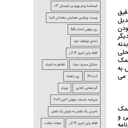
فصلنامه پیام بهبودی تابستان 03
قیق
بیست ویکمین همایش معتادان گمنا
دیل
ودن
روز جهانی اتحاد NA
یگر
تحمل عواطف خود
بدنه
حلی
فقط برای امروز 16 آذر
کمک
مشکل مصرف مواد
تظاهر به اعتیاد
 به
 می
آذر1400
روز راهنما
گردهمایی آنلاین
وبینار
خبرنامه خدمات جهانی اکتبر 2021
کمک
نامیدن یک نقص به عنوان یک نقص
ی و
امه
فقط برای امروز 17 آذر
معتاد متقلب