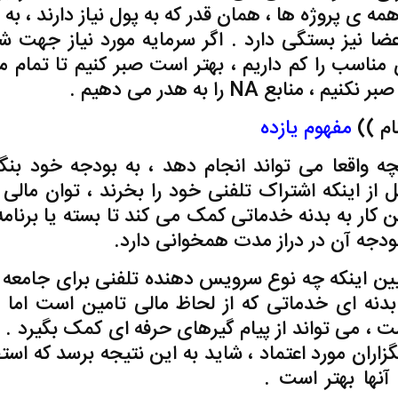
ی پروژه ها ، همان قدر که به پول نیاز دارند ، به ا
ضا نیز بستگی دارد . اگر سرمایه مورد نیاز جهت ش
 مناسب را کم داریم ، بهتر است صبر کنیم تا تمام من
بع NA را به هدر می دهیم .
ام
))
مفهوم یازده
ه واقعا می تواند انجام دهد ، به بودجه خود بنگر
از اینکه اشتراک تلفنی خود را بخرند ، توان مالی ب
ن کار به بدنه خدماتی کمک می کند تا بسته یا برنامه
ودجه آن در دراز مدت همخوانی دارد.
ه ای خدماتی که از لحاظ مالی تامین است اما ف
ت ، می تواند از پیام گیرهای حرفه ای کمک بگیرد . ب
ران مورد اعتماد ، شاید به این نتیجه برسد که استف
نها بهتر است .
دانلود ,ترجمه ,راهنمای ,خطوط تل