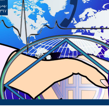
بهمن
1397