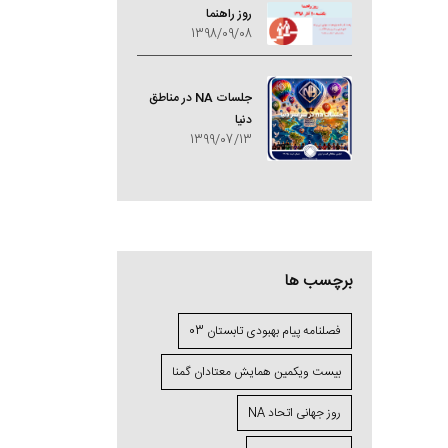
روز راهنما
1398/09/08
جلسات NA در مناطق
دنیا
1399/07/13
برچسب ها
فصلنامه پیام بهبودی تابستان 03
بیست ویکمین همایش معتادان گمنا
روز جهانی اتحاد NA