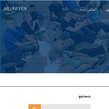
AR
FA |
EN |
هم
تماس با ما
جستجو