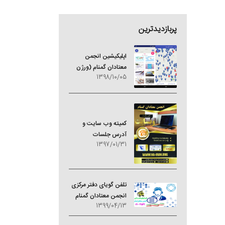
پربازدیدترین
اپلیکیشین انجمن
معتادان گمنام (ورژن
1398/10/05
جدید)
کمیته وب سایت و
آدرس جلسات
1397/01/31
تلفن گویای دفتر مرکزی
انجمن معتادان گمنام
1399/04/13