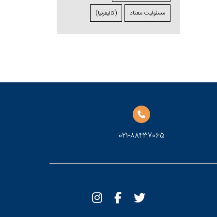
مسئولیت معتاد
(کالیفرنیا)
021-88437065