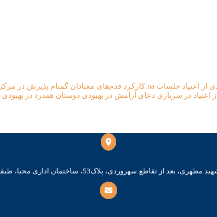
ی از اعتیاد جلسات na
کارکرد قدم‌های معتادان گمنام
پذیرش در مرکز 
ز اعتیاد در سربازی
دعای آرامش در بهبودی
دوستان همدرد در بهبودی
 بعد از تقاطع سهروردی، پلاک53، ساختمان اداری محیا، طبقه چهارم، واحد4