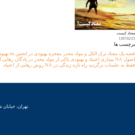
معتاد کيست
1397/02/25
برچسب ها
قصه یک معتاد
ترک الکل و مواد مخدر
معجزه بهبودی در انجمن na
بهبود
اصول NA
بیماری اعتیاد و بهبودی
پاکی از مواد مخدر در پادگان
رهایی ا
فقط به جلسات برگردید
راه تازه زندگی در NA
روش رهایی از اعتیاد
تهران، خیابان شهید مطهری،