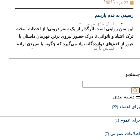
25 خرداد 1405
رسیدن به قدم یازدهم
لینک های مهم
این متن روایتی است اثرگذار از یک سفر درونی؛ از لحظات سختِ
ترک اعتیاد و ناتوانی تا درک حضور نیروی برتر. قهرمان داستان با
عبور از قدم‌های دوازده‌گانه، یاد می‌گیرد که چگونه با سپردن اراده
تماس با ما
خود به خداوند، بر ترس‌ها و نواقص اخلاقی غلبه کند و به آرامشی
برسد که در گرو پیوند دوباره با خالق است.
جستجو
دسته بندی
برای اعضاء
(22)
برای عموم
(1)
اطلاعات عمومی
(7)