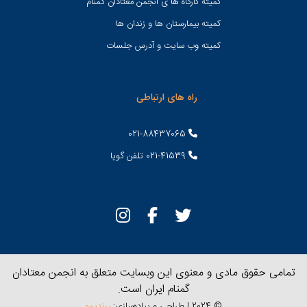
کمیته کارگاه ها ی انجمن معتادان گمنام
کمیته بیمارستان ها و زندان ها
کمیته وب سایت و آدرس جلسات
راه های ارتباطی
021-88437065
021-41539 تلفن گویا
تمامی حقوق مادی و معنوی این وبسایت متعلق به انجمن معتادان
گمنام ایران است.
© 2024 | طراحی و پیاده‌سازی:
برندیمو