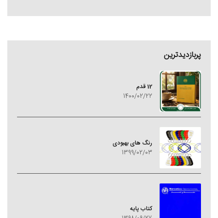
پربازدیدترین
12 قدم
1400/02/22
رنگ های بهبودی
1399/02/03
کتاب پایه