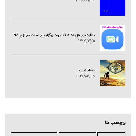
1398/09/27
دانلود نرم افزار ZOOM جهت برگزاری جلسات مجازی NA
1397/12/11
معتاد کيست
1397/02/25
برچسب ها