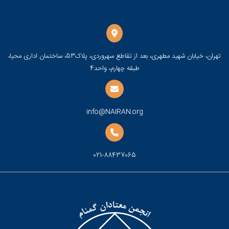
تهران، خیابان شهید مطهری، بعد از تقاطع سهروردی، پلاک53، ساختمان اداری محیا،
طبقه چهارم، واحد4
info@NAIRAN.org
021-88437065