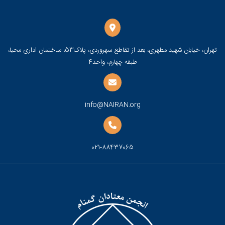
تهران، خیابان شهید مطهری، بعد از تقاطع سهروردی، پلاک53، ساختمان اداری محیا،
طبقه چهارم، واحد4
info@NAIRAN.org
021-88437065