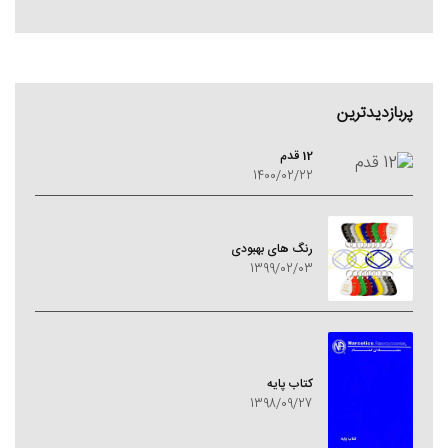
پربازدیدترین
12 قدم
1400/02/22
رنگ های بهبودی
1399/02/03
کتاب پایه
1398/09/27