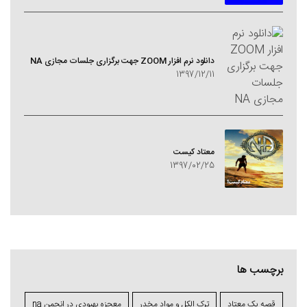
دانلود نرم افزار ZOOM جهت برگزاری جلسات مجازی NA
1397/12/11
معتاد کيست
1397/02/25
برچسب ها
قصه یک معتاد
ترک الکل و مواد مخدر
معجزه بهبودی در انجمن na